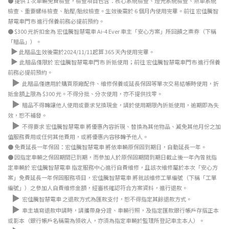
●
提供 1 次車輛免費檢查，檢查項目包含：核心系統檢查、燈光系統檢查、煞車系統
檢查、重要螺絲檢查、胎壓/胎紋檢查。生效後需於 6 個月內使用完畢。前往 宏佳騰智
慧電車門市 進行保養前務必提前預約。
●
$300 元折扣金為 宏佳騰智慧電車 Ai-4 Ever 車主「安心方案」所回饋之票券（下稱
「贈品」）。
▶
此贈品生效後需於2024/11/11起算 365 天內使用完畢。
▶
此贈品僅限於 宏佳騰智慧電車門市 折抵使用；前往 宏佳騰智慧電車門市 進行保養
前務必提前預約。
▶
此贈品僅適用於購買原廠配件、維修保養或延長保固等單次交易結帳時使用，折
抵金額上限為 $300 元。不得分批、分次使用，亦不提供找零。
▶
贈品不得轉讓他人使用或要求兌換現金，請於使用期限內折抵使用，逾期即為失
效，恕不補發。
▶
不得要求 宏佳騰智慧電車 將優惠內容折現、替換為其他物品、減免其他月份之加
值服務費用或任何其他費用，或將優惠内容移轉予他人。
●
免費延長一年保固：宏佳騰智慧電車 將依車輛原保固到期日，自動延長一年。
●
因指定車輛之保固期間已到期，而參加人於原保固期間到期日截止後一年內曾就指
定車輛於 宏佳騰智慧電車 指定服務中心進行自費維修，且該次維修屬於本次「安心方
案」免費延長一年保固服務項目，宏佳騰智慧電車 將就該維修工單編號（下稱「工單
編號」）之參加人自費維修金額，經審核確認符合方案資料，進行退款。
▶
宏佳騰智慧電車 之退款方式為匯款支付，恕不得指定其餘退款方式。
▶
車主填寫退款申請時，請攜帶身分證、車輛行照，及指定匯款銀行帳戶存摺正本
或影本（銀行帳戶名稱需為領收人，亦須為指定車輛於監理所登記車主本人）。