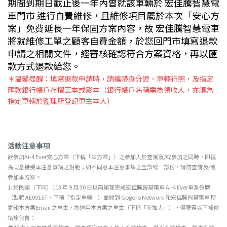
期間到期日截止後一年內曾就該車輛於 宏佳騰智慧電
車門市 進行自費維修，且維修項目屬於本次「安心方
案」免費延長一年保固方案內容，故 宏佳騰智慧電車
將就維修工單之顧客自費金額，於您回門市填寫退款
申請之相關文件，經審核確認符合方案資格，再以匯
款方式退款給您。
＊溫馨提醒：填寫退款申請時，請攜帶身分證、車輛行照，及指定
匯款銀行帳戶存摺正本或影本（銀行帳戶名稱需為領收人，亦須為
指定車輛於監理所登記車主本人）
活動注意事項
欲參加Ai-4 Ever安心方案（下稱「本方案」）之參加人於查詢及/或參加之同時，即視
為同意接受本注意事項之規範；如不同意本注意事項之全部或一部份，請勿查詢及/或
參加本方案。
1.
於民國（下同）113 年 9 月 30 日以前辦理完成宏佳騰智慧電車 Ai-4 Ever車系領牌
（型號 AE0915T，下稱「指定車輛」）並收到 Gogoro Network 和宏佳騰智慧電車 所
寄知本方案Email 之車主，為適用本方案之車主（下稱「參加人」），得獲得以下補償
措施包含：