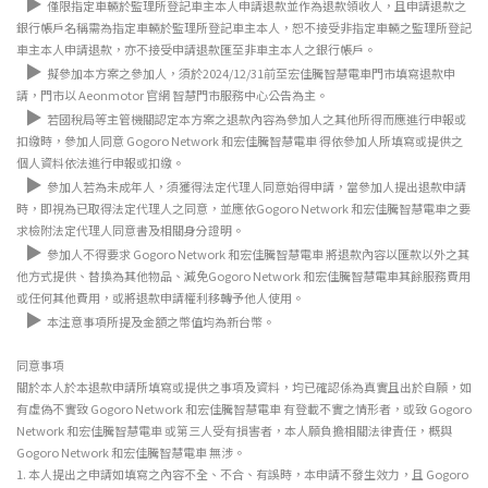
▶
僅限指定車輛於監理所登記車主本人申請退款並作為退款領收人，且申請退款之
銀行帳戶名稱需為指定車輛於監理所登記車主本人，恕不接受非指定車輛之監理所登記
車主本人申請退款，亦不接受申請退款匯至非車主本人之銀行帳戶。
▶
擬參加本方案之參加人，須於2024/12/31前至宏佳騰智慧電車門市填寫退款申
請，門市以 Aeonmotor 官網 智慧門市服務中心公告為主。
▶
若國稅局等主管機關認定本方案之退款內容為參加人之其他所得而應進行申報或
扣繳時，參加人同意 Gogoro Network 和宏佳騰智慧電車 得依參加人所填寫或提供之
個人資料依法進行申報或扣繳。
▶
參加人若為未成年人，須獲得法定代理人同意始得申請，當參加人提出退款申請
時，即視為已取得法定代理人之同意，並應依Gogoro Network 和宏佳騰智慧電車之要
求檢附法定代理人同意書及相關身分證明。
▶
參加人不得要求 Gogoro Network 和宏佳騰智慧電車 將退款內容以匯款以外之其
他方式提供、替換為其他物品、減免Gogoro Network 和宏佳騰智慧電車其餘服務費用
或任何其他費用，或將退款申請權利移轉予他人使用。
▶
本注意事項所提及金額之幣值均為新台幣。
同意事項
關於本人於本退款申請所填寫或提供之事項及資料，均已確認係為真實且出於⾃願，如
有虛偽不實致 Gogoro Network 和宏佳騰智慧電車 有登載不實之情形者，或致 Gogoro
Network 和宏佳騰智慧電車 或第三人受有損害者，本⼈願負擔相關法律責任，概與
Gogoro Network 和宏佳騰智慧電車 無涉。
1.
本人提出之申請如填寫之內容不全、不合、有誤時，本申請不發生效力，且 Gogoro