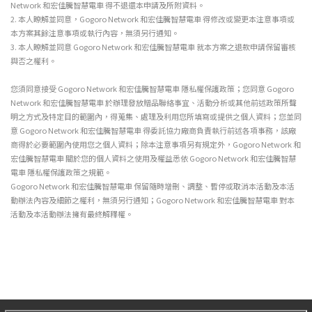
Network 和宏佳騰智慧電車 得不退還本申請及所附資料。
2.
本人瞭解並同意，Gogoro Network 和宏佳騰智慧電車 得修改或變更本注意事項或
本方案其餘注意事項或執行內容，無須另行通知。
3.
本人瞭解並同意 Gogoro Network 和宏佳騰智慧電車 就本方案之退款申請保留審核
與否之權利。
您須同意接受 Gogoro Network 和宏佳騰智慧電車 隱私權保護政策；您同意 Gogoro
Network 和宏佳騰智慧電車 於辦理發放贈品聯絡事宜、活動分析或其他前述政策所聲
明之方式及特定目的範圍內，得蒐集、處理及利用您所填寫或提供之個人資料；您並同
意 Gogoro Network 和宏佳騰智慧電車 得委託協力廠商負責執行前述各項事務，該廠
商得於必要範圍內使用您之個人資料；除本注意事項另有規定外，Gogoro Network 和
宏佳騰智慧電車 關於您的個人資料之使用及權益悉依 Gogoro Network 和宏佳騰智慧
電車 隱私權保護政策之規範。
Gogoro Network 和宏佳騰智慧電車 保留隨時增刪、調整、暫停或取消本活動及本活
動辦法內容及細節之權利，無須另行通知；Gogoro Network 和宏佳騰智慧電車 對本
活動及本活動辦法擁有最終解釋權。