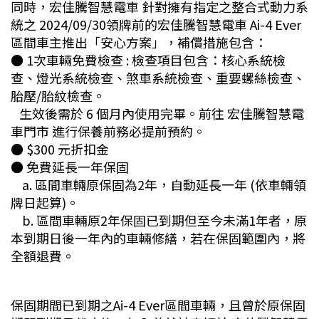
同時，宏佳騰智慧電車 針對擁有指定之整合式動力系
統之 2024/09/30領牌前的宏佳騰智慧電車 Ai-4 Ever
區間車主推出「安心方案」，補償措施包含：
● 1次車輛免費檢查 : 檢查項目包含：核心系統檢
查、燈光系統檢查、煞車系統檢查、重要螺絲檢查、
胎壓/胎紋檢查。
生效後需於 6 個月內使用完畢。前往 宏佳騰智慧電
車門市 進行保養前務必提前預約。
●
$300 元折扣金
●
免費延長一年保固
a. 區間車輛原保固為2年，自動延長一年 (依車輛領
牌日起算)。
b. 區間車輛原2年保固已到期但至今未滿1年者，原
本到期日後一年內的車輛修繕，若在保固範圍內，將
全額退費。
保固期間已到期之Ai-4 Ever區間車輛，且曾於原保固