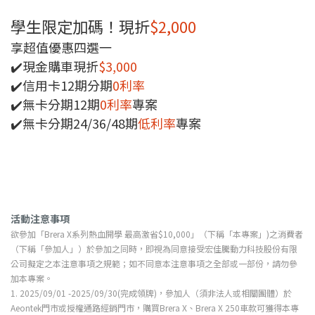
學生限定加碼！現折
$2,000
享超值優惠四選一
✔️現金購車現折
$3,000
✔️信用卡12期分期
0利率
✔️無卡分期12期
0利率
專案
✔️無卡分期24/36/48期
低利率
專案
活動注意事項
欲參加「Brera X系列熱血開學 最高激省$10,000」（下稱「本專案」)之消費者
（下稱「參加人」）於參加之同時，即視為同意接受宏佳騰動力科技股份有限
公司擬定之本注意事項之規範；如不同意本注意事項之全部或一部份，請勿參
加本專案。
1. 2025/09/01 -2025/09/30(完成領牌)，參加人（須非法人或相關團體）於
Aeontek門市或授權通路經銷門市，購買Brera X、Brera X 250車款可獲得本專