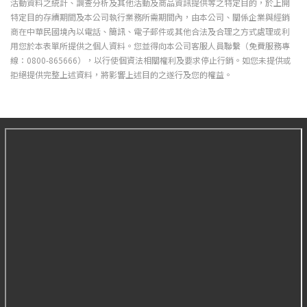
活動資料之統計、調查分析及其他活動及商品資訊提供等之特定目的，於上開
特定目的存續期間及本公司執行業務所需期間內，由本公司、關係企業與經銷
商在中華民國境內以電話、簡訊、電子郵件或其他合法及合理之方式處理或利
用您於本表單所提供之個人資料。您並得向本公司客服人員聯繫（免費服務專
線：0800-865666），以行使個資法相關權利及要求停止行銷。如您未提供或
拒絕提供完整上述資料，將影響上述目的之遂行及您的權益。