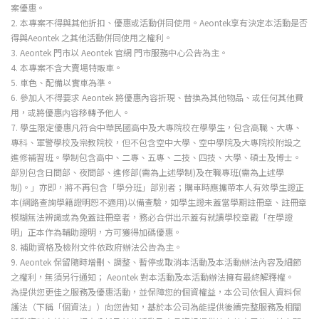
案優惠。
2. 本專案不得與其他折扣、優惠或活動併同使用。Aeontek享有決定本活動是否
得與Aeontek 之其他活動併同使用之權利。
3. Aeontek 門市以 Aeontek 官網 門市服務中心公告為主。
4. 本專案不含大賣場特販車。
5. 車色、配備以實車為準。
6. 參加人不得要求 Aeontek 將優惠內容折現、替換為其他物品、或任何其他費
用，或將優惠内容移轉予他人。
7. 學生限定優惠凡符合中華民國高中及大專院校在學學生，包含高職、大專、
專科、軍警學校及宗教院校，但不包含空中大學、空中學院及大專院校附設之
進修補習班。學制包含高中、二專、五專、二技、四技、大學、碩士及博士。
部別包含日間部、夜間部、進修部(需為上述學制)及在職專班(需為上述學
制)。」亦即，將不再包含「學分班」部別者；購車時應攜帶本人有效學生證正
本(網路查詢學籍證明恕不適用)以備查驗，如學生證未蓋當學期註冊章、註冊章
模糊無法辨識或為免蓋註冊章者，務必合併出示蓋有就讀學校章戳「在學證
明」正本作為輔助證明，方可獲得加碼優惠。
8. 補助資格及檢附文件依政府辦法公告為主。
9. Aeontek 保留隨時增刪、調整、暫停或取消本活動及本活動辦法內容及細節
之權利，無須另行通知； Aeontek 對本活動及本活動辦法擁有最終解釋權。
為提供您更佳之服務及優惠活動，並保障您的個資權益，本公司依個人資料保
護法（下稱「個資法」）向您告知，基於本公司為能提供後續完整服務及相關