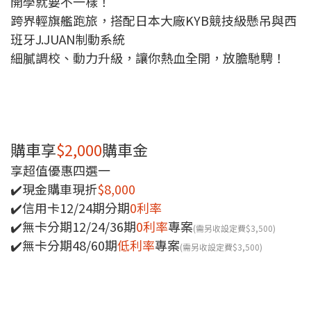
開學就要不一樣！
跨界輕旗艦跑旅，搭配日本大廠KYB競技級懸吊與西
班牙J.JUAN制動系統
細膩調校、動力升級，讓你熱血全開，放膽馳騁！
購車享
$2,000
購車金
享超值優惠四選一
✔️現金購車現折
$8,000
✔️信用卡12/24期分期
0利率
✔️無卡分期12/24/36期
0利率
專案
(需另收設定費$3,500)
✔️無卡分期48/60期
低利率
專案
(需另收設定費$3,500)