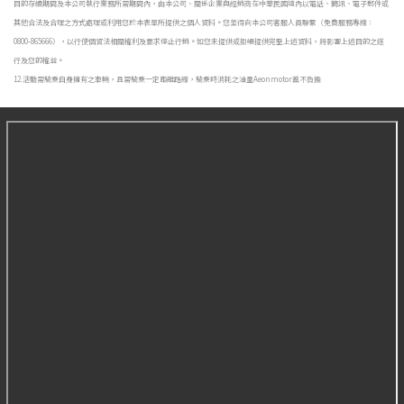
目的存續期間及本公司執行業務所需期間內，由本公司、關係企業與經銷商在中華民國境內以電話、簡訊、電子郵件或
其他合法及合理之方式處理或利用您於本表單所提供之個人資料。您並得向本公司客服人員聯繫（免費服務專線：
0800-865666），以行使個資法相關權利及要求停止行銷。如您未提供或拒絕提供完整上述資料，將影響上述目的之遂
行及您的權益。
12.活動需騎乘自身擁有之車輛，且需騎乘一定距離路線，騎乘時消耗之油量Aeonmotor蓋不負擔