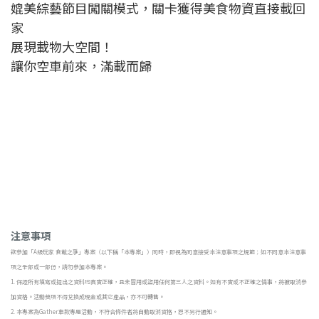
媲美綜藝節目闖關模式，關卡獲得美食物資直接載回
家
展現載物大空間！
讓你空車前來，滿載而歸
注意事項
欲參加「A級玩家 食載之爭」專案（以下稱「本專案」）同時，即視為同意接受本注意事項之規範；如不同意本注意事
項之全部或一部份，請勿參加本專案。
1. 保證所有填寫或提出之資料均真實正確，且未冒用或盜用任何第三人之資料。如有不實或不正確之情事，將被取消參
加資格。活動獎項不得兌換成現金或其它產品，亦不可轉售。
2. 本專案為Gather車款專屬活動，不符合條件者將自動取消資格，恕不另行通知。