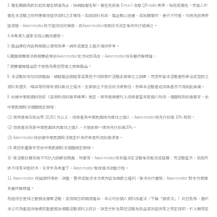
3. 報名期間為即日起至報名額滿為止，採網路報名制。報名完成後 Email 收取 QR code 票券，始完成報名。參加人於
報名本活動之同時應確保提供資料之正確性，如因資料有誤、電話難以接通，或逾期報到、身分不符者，均視為放棄參
加資格，Aeonmotor將不提供任何補償，且Aeonmotor得視狀況決定是否另行遞補之。
4.本專案入選車友將以簡訊通知。
5. 贈品禮包內容與規格以實物為準，網頁或廣宣上圖片僅供參考。
6.闖關競賽辦法與競賽結果依Aeonmotor官方紀錄為主，Aeonmotor保有最終解釋權。
7.競賽優勝贈品恕不更換為其他等價之原廠精品。
8. 本活動如有任何因電腦、網路電話線路等或其他不可歸責於活動主辦單位之因素，而使參加本活動者所寄出或登錄之
資料有遺失、錯誤等所導致資料無效之情況，主辦單位不負任何法律責任，參與本活動者或得獎者亦不得因此異議。
9. 依據中華民國財政部《各類所得扣繳率標準》規定，獎項價值應列入得獎者當年度個人所得，相關稅款扣繳事宜，依
中華民國稅法相關規定辦理：
(1) 獎項價值在新台幣 20,001 元以上，得獎者為中華民國境內居住之個人，Aeonmotor將先行扣繳 10% 稅款。
(2) 得獎者若為非中華民國境內居住之個人，不限金額一律將先行扣繳20%。
(3) Aeonmotor將依據中華民國稅法規定於年終寄發所得扣繳憑單。
(4) 其他未盡事宜悉依中華民國稅法相關規定辦理。
10. 惟活動日期若遇不可抗力因素如颱風、地震等，Aeonmotor將有權決定活動是否取消或延期；而活動當天，若因天
候不佳等突發狀況，在安全為考量下，Aeonmotor會視情況調整行程。
11. Aeonmotor 保留隨時增刪、調整、暫停或取消本方案內容及細節之權利，無須另行通知；Aeonmotor 對本方案擁
有最終解釋權。
為提供您更佳之服務及優惠活動，並保障您的個資權益，本公司依個人資料保護法（下稱「個資法」）向您告知，基於
本公司為能提供後續完整服務及相關活動資料之統計、調查分析及其他活動及商品資訊提供等之特定目的，於上開特定